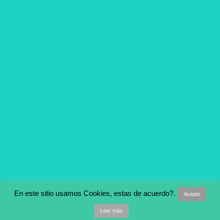
Las III Jornadas Blancas, un enfoque
hacia el desarrollo rural.
En este sitio usamos Cookies, estas de acuerdo?.
Acepto
Tema por
Anders Norén
Leer más